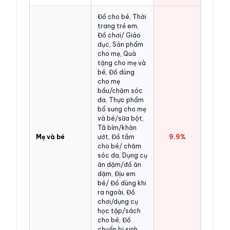
Đồ cho bé, Thời
trang trẻ em,
Đồ chơi/ Giáo
dục, Sản phẩm
cho mẹ, Quà
tặng cho mẹ và
bé, Đồ dùng
cho mẹ
bầu/chăm sóc
da, Thực phẩm
bổ sung cho mẹ
và bé/sữa bột,
Tã bỉm/khăn
Mẹ và bé
ướt, Đồ tắm
9.9%
cho bé/ chăm
sóc da, Dụng cụ
ăn dặm/đồ ăn
dặm, Địu em
bé/ Đồ dùng khi
ra ngoài, Đồ
chơi/dụng cụ
học tập/sách
cho bé, Đồ
chuẩn bị sinh,