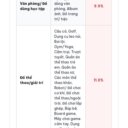
Văn phòng/ Đồ
dùng văn
9.9%
dùng học tập
phòng, Album
ảnh, Đồ trang
trí/ tiệc
Câu cá, Golf,
Dụng cụ leo núi,
Bơi lội,
Gym/Yoga,
Cắm trại, Trượt
tuyết, Quần áo
thể thao trẻ
em, Quần áo
thể thao nữ,
Đồ thể
Các môn thể
11.0%
thao/giải trí
thao khác,
Robot/ Đồ chơi
cơ khí, Đồ chơi
thể thao/ngoài
trời, Đồ chơi lắp
ghép, Búp bê,
Board game,
Máy chơi game
cầm tay, Dụng