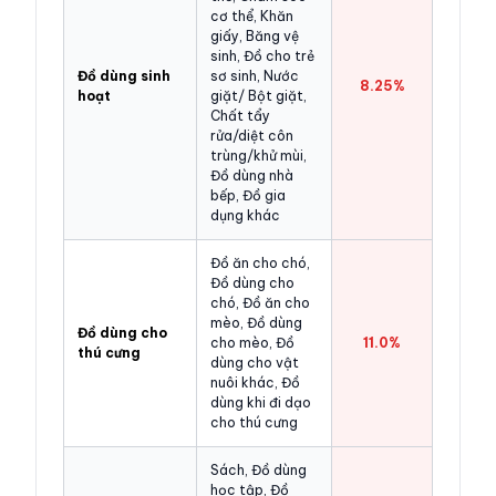
cơ thể, Khăn
giấy, Băng vệ
sinh, Đồ cho trẻ
Đồ dùng sinh
sơ sinh, Nước
8.25%
hoạt
giặt/ Bột giặt,
Chất tẩy
rửa/diệt côn
trùng/khử mùi,
Đồ dùng nhà
bếp, Đồ gia
dụng khác
Đồ ăn cho chó,
Đồ dùng cho
chó, Đồ ăn cho
mèo, Đồ dùng
Đồ dùng cho
cho mèo, Đồ
11.0%
thú cưng
dùng cho vật
nuôi khác, Đồ
dùng khi đi dạo
cho thú cưng
Sách, Đồ dùng
học tập, Đồ