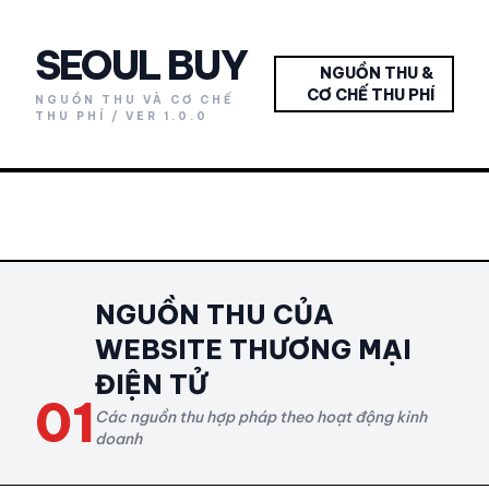
SEOUL BUY
NGUỒN THU &
CƠ CHẾ THU PHÍ
NGUỒN THU VÀ CƠ CHẾ
THU PHÍ / VER 1.0.0
NGUỒN THU CỦA
WEBSITE THƯƠNG MẠI
ĐIỆN TỬ
01
Các nguồn thu hợp pháp theo hoạt động kinh
doanh