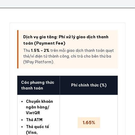
Dịch vụ gia tăng: Phí xử lý giao dịch thanh
toán (Payment Fee)
Thu
1.5% - 2%
trên mỗi giao dịch thanh toán quẹt
thẻ/ví điện tử thành công, chi trả cho bên thứ ba
(9Pay Platform).
Các phương thức
Phí chính thức (%)
thanh toán
Chuyển khoản
ngân hàng/
VietQR
Thẻ ATM
1.65%
Thẻ quốc tế
(Visa,