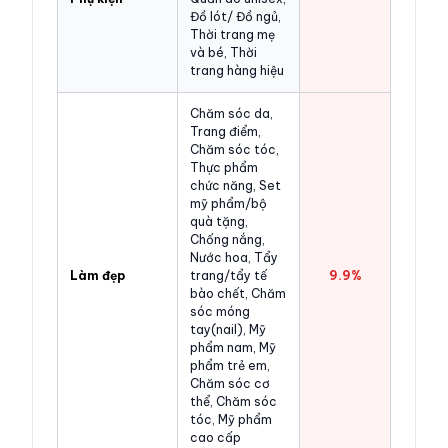
Đồ lót/ Đồ ngủ,
Thời trang mẹ
và bé, Thời
trang hàng hiệu
Chăm sóc da,
Trang điểm,
Chăm sóc tóc,
Thực phẩm
chức năng, Set
mỹ phẩm/bộ
quà tặng,
Chống nắng,
Nước hoa, Tẩy
Làm đẹp
trang/tẩy tế
9.9%
bào chết, Chăm
sóc móng
tay(nail), Mỹ
phẩm nam, Mỹ
phẩm trẻ em,
Chăm sóc cơ
thể, Chăm sóc
tóc, Mỹ phẩm
cao cấp