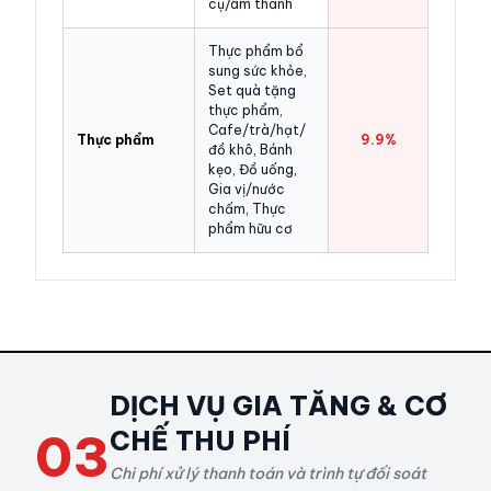
cụ/âm thanh
Thực phẩm bổ
sung sức khỏe,
Set quà tặng
thực phẩm,
Cafe/trà/hạt/
Thực phẩm
9.9%
đồ khô, Bánh
kẹo, Đồ uống,
Gia vị/nước
chấm, Thực
phẩm hữu cơ
DỊCH VỤ GIA TĂNG & CƠ
03
CHẾ THU PHÍ
Chi phí xử lý thanh toán và trình tự đối soát