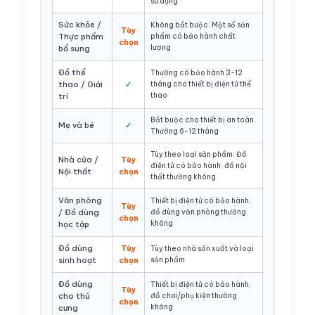
sử dụng
Sức khỏe /
Không bắt buộc. Một số sản
Tùy
Thực phẩm
phẩm có bảo hành chất
chọn
lượng
bổ sung
Đồ thể
Thường có bảo hành 3-12
thao / Giải
✓
tháng cho thiết bị điện tử thể
thao
trí
Bắt buộc cho thiết bị an toàn.
Mẹ và bé
✓
Thường 6-12 tháng
Tùy theo loại sản phẩm. Đồ
Nhà cửa /
Tùy
điện tử có bảo hành, đồ nội
Nội thất
chọn
thất thường không
Văn phòng
Thiết bị điện tử có bảo hành,
Tùy
/ Đồ dùng
đồ dùng văn phòng thường
chọn
không
học tập
Đồ dùng
Tùy
Tùy theo nhà sản xuất và loại
sinh hoạt
chọn
sản phẩm
Đồ dùng
Thiết bị điện tử có bảo hành,
Tùy
cho thú
đồ chơi/phụ kiện thường
chọn
không
cưng