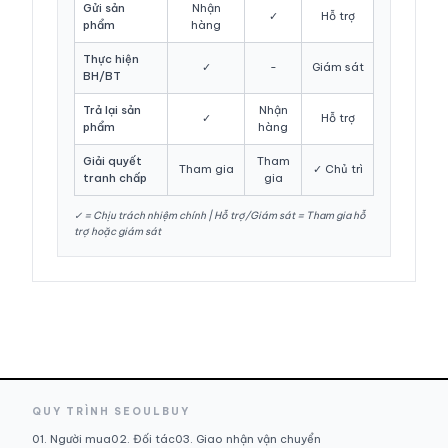
Gửi sản
Nhận
✓
Hỗ trợ
phẩm
hàng
Thực hiện
✓
-
Giám sát
BH/BT
Trả lại sản
Nhận
✓
Hỗ trợ
phẩm
hàng
Giải quyết
Tham
Tham gia
✓ Chủ trì
tranh chấp
gia
✓ = Chịu trách nhiệm chính | Hỗ trợ/Giám sát = Tham gia hỗ
trợ hoặc giám sát
QUY TRÌNH SEOULBUY
01. Người mua
02. Đối tác
03. Giao nhận vận chuyển