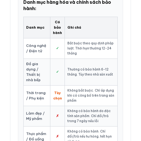
Danh mục hàng hóa và chính sách bảo
hành:
Có
Danh mục
bảo
Ghi chú
hành
Bắt buộc theo quy định pháp
Công nghệ
✓
luật. Thời hạn thường 12-24
/ Điện tử
tháng
Đồ gia
dụng /
Thường có bảo hành 6-12
✓
Thiết bị
tháng. Tùy theo nhà sản xuất
nhà bếp
Không bắt buộc. Chỉ áp dụng
Thời trang
Tùy
khi có công bố trên trang sản
/ Phụ kiện
chọn
phẩm
Không có bảo hành do đặc
Làm đẹp /
✗
tính sản phẩm. Chỉ đổi/trả
Mỹ phẩm
trong 7 ngày nếu lỗi
Không có bảo hành. Chỉ
Thực phẩm
✗
đổi/trả nếu hư hỏng, hết hạn
/ Đồ uống