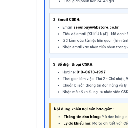
Thời gian phản hồi: 24-48 giờ
2. Email CSKH:
Email:
seoulbuy@hbstore.co.kr
Tiêu đề email: [KHIẾU NẠI] - Mã đơn 
Gửi kèm các tài liệu liên quan (hình ảnh
Nhận email xác nhận tiếp nhận trong 
3. Số điện thoại CSKH:
Hotline:
010-8673-1997
Thời gian làm việc: Thứ 2 - Chủ nhật,
Chuẩn bị sẵn thông tin đơn hàng và lý 
Nhận mã số khiếu nại từ nhân viên CS
Nội dung khiếu nại cần bao gồm:
Thông tin đơn hàng:
Mã đơn hàng, n
Lý do khiếu nại:
Mô tả chi tiết vấn đ