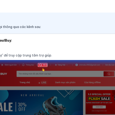
ại thông qua các kênh sau:
eoulBuy:
ợ" để truy cập trung tâm trợ giúp.