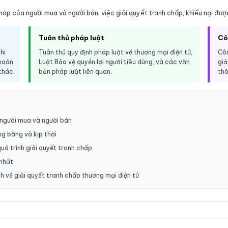
áp của người mua và người bán; việc giải quyết tranh chấp, khiếu nại được
Tuân thủ pháp luật
Cô
hi
Tuân thủ quy định pháp luật về thương mại điện tử,
Côn
khoản
Luật Bảo vệ quyền lợi người tiêu dùng, và các văn
giả
khác.
bản pháp luật liên quan.
thô
 người mua và người bán
ng bằng và kịp thời
uá trình giải quyết tranh chấp
 nhất
h về giải quyết tranh chấp thương mại điện tử