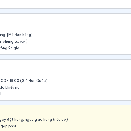
hàng: [Mã đơn hàng]
, chứng từ, v.v.)
vòng 24 giờ
 9:00 - 18:00 (Giờ Hàn Quốc)
do khiếu nại
KH
gày đặt hàng, ngày giao hàng (nếu có)
ề gặp phải