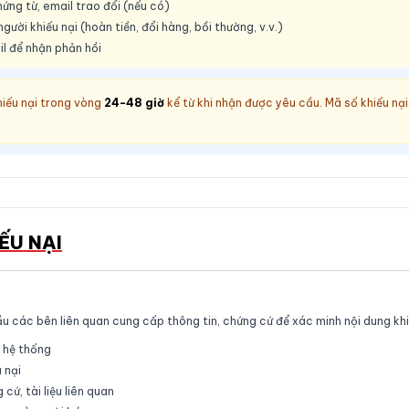
hứng từ, email trao đổi (nếu có)
ời khiếu nại (hoàn tiền, đổi hàng, bồi thường, v.v.)
il để nhận phản hồi
hiếu nại trong vòng
24-48 giờ
kể từ khi nhận được yêu cầu. Mã số khiếu nại
ẾU NẠI
ầu các bên liên quan cung cấp thông tin, chứng cứ để xác minh nội dung khi
n hệ thống
 nại
ứ, tài liệu liên quan